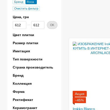
Бренд:
Roca
Очистить фильтр
Цена, грн
От Цена, грн
До Цена, грн
OK
Цвет плитки
Размер плитки
Имитация
Тип поверхности
Страна производитель
Бренд
Коллекция
Форма
Акция
Ректификат
−45%
Керамогранит
Irokko Blanco