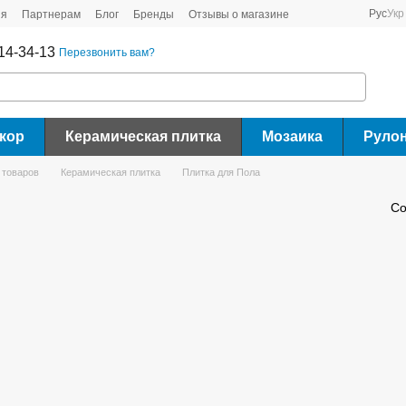
Рус
Укр
ия
Партнерам
Блог
Бренды
Отзывы о магазине
14-34-13
Перезвонить вам?
кор
Керамическая плитка
Мозаика
Руло
 товаров
Керамическая плитка
Плитка для Пола
Со