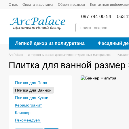
Перейти к основному контенту
О нас
Оплата и доставка
Обмен и возврат
Контактная информац
097 744-00-54
063 1
Лепной декор из полиуретана
Фасадный де
ArcPalace — интернет-магазин декоративно-отделочных материалов
Каталог
Плитка для ванной размер
Плитка для Пола
Плитка для Ванной
Плитка для Кухни
Керамогранит
Клинкер
Рекомендуем