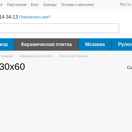
Рус
Укр
ия
Партнерам
Блог
Бренды
Отзывы о магазине
14-34-13
Перезвонить вам?
кор
Керамическая плитка
Мозаика
Руло
 товаров
Керамическая плитка
Плитка для Ванной
 30x60
Со