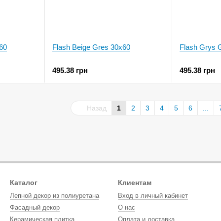
60
Flash Beige Gres 30x60
Flash Grys 
495.38 грн
495.38 грн
Назад
1
2
3
4
5
6
...
Каталог
Клиентам
Лепной декор из полиуретана
Вход в личный кабинет
Фасадный декор
О нас
Керамическая плитка
Оплата и доставка