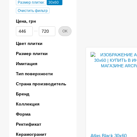
Размер плитки:
30x60
Очистить фильтр
Цена, грн
От Цена, грн
До Цена, грн
OK
Цвет плитки
Размер плитки
Имитация
Тип поверхности
Страна производитель
Бренд
Коллекция
Форма
Ректификат
Керамогранит
Atlas Black 30x60