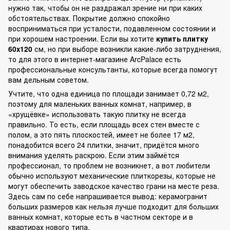
нужно так, чтобы он не раздражал зрение ни при каких
обстоятельствах. Покрытие должно спокойно
восприниматься при усталости, подавленном состоянии и
при хорошем настроении. Если вы хотите
купить плитку
60х120
см, но при выборе возникли какие-либо затруднения,
то для этого в интернет-магазине ArcPalace есть
профессиональные консультанты, которые всегда помогут
вам дельным советом.
Учтите, что одна единица по площади занимает 0,72 м2,
поэтому для маленьких ванных комнат, например, в
«хрущёвке» использовать такую плитку не всегда
правильно. То есть, если площадь всех стен вместе с
полом, а это пять плоскостей, имеет не более 17 м2,
понадобится всего 24 плитки, значит, придётся много
внимания уделять раскрою. Если этим займётся
профессионал, то проблем не возникнет, а вот любители
обычно используют механические плиткорезы, которые не
могут обеспечить заводское качество грани на месте реза.
Здесь сам по себе напрашивается вывод: керамогранит
больших размеров как нельзя лучше подходит для больших
ванных комнат, которые есть в частном секторе и в
квартирах нового типа.