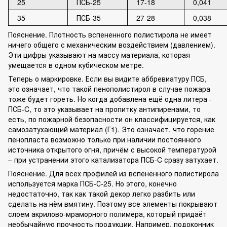
25
ПСБ-25
17-18
0,041
35
ПСБ-35
27-28
0,038
Пояснение. Плотность вспененного полистирола не имеет
ничего общего с механическим воздействием (давлением).
Эти цифры указывают на массу материала, которая
умещается в одном кубическом метре.
Теперь о маркировке. Если вы видите аббревиатуру ПСБ,
это означает, что такой пенополистирол в случае пожара
тоже будет гореть. Но когда добавлена ещё одна литера -
ПСБ-C, то это указывает на пропитку антипиренами, то
есть, по пожарной безопасности он классифицируется, как
самозатухающий материал (Г1). Это означает, что горение
пенопласта возможно только при наличии постоянного
источника открытого огня, причём с высокой температурой
– при устранении этого катализатора ПСБ-C сразу затухает.
Пояснение. Для всех профилей из вспененного полистирола
используется марка ПСБ-С-25. Но этого, конечно
недостаточно, так как такой декор легко разбить или
сделать на нём вмятину. Поэтому все элементы покрывают
слоем акрилово-мраморного полимера, который придаёт
необычайную прочность продукции. Например, подоконник