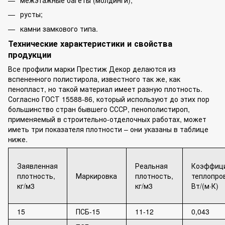
русты;
камни замкового типа.
Технические характеристики и свойства
продукции
Все профили марки Престиж Декор делаются из
вспененного полистирола, известного так же, как
пенопласт, но такой материал имеет разную плотность.
Согласно ГОСТ 15588-86, который используют до этих пор
большинство стран бывшего СССР, пенополистироп,
применяемый в строительно-отделочных работах, может
иметь три показателя плотности – они указаны в таблице
ниже.
Заявленная
Реальная
Коэффиц
плотность,
Маркировка
плотность,
теплопро
кг/м3
кг/м3
Вт/(м·К)
15
ПСБ-15
11-12
0,043