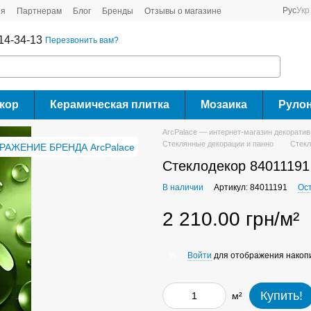
Рус
Укр
ия
Партнерам
Блог
Бренды
Отзывы о магазине
14-34-13
Перезвонить вам?
кор
Керамическая плитка
Мозаика
Руло
ArcPalace — интернет-магазин декорати
Стеклянные декорации и панно
Стекл
Стеклодекор 84011191
В наличии
Артикул: 84011191
Ос
2 210.00 грн/м²
Войти
для отображения накопи
%
Купить!
м²