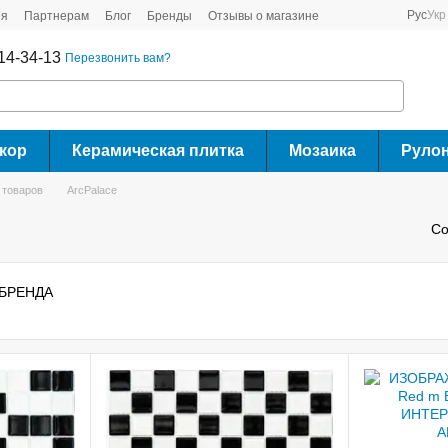
Рус
Укр
ия
Партнерам
Блог
Бренды
Отзывы о магазине
14-34-13
Перезвонить вам?
кор
Керамическая плитка
Мозаика
Руло
 товаров
ArcPalace
Со