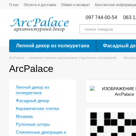
Перейти к основному контенту
О нас
Оплата и доставка
Обмен и возврат
Контактная информац
097 744-00-54
063 1
Лепной декор из полиуретана
Фасадный де
ArcPalace — интернет-магазин декоративно-отделочных материалов
Каталог
ArcPalace
Лепной декор из
полиуретана
Фасадный декор
Керамическая плитка
Мозаика
Рулонные шторы
Стеклянные декорации и