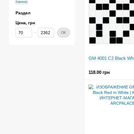
панно
Раздел
Цена, грн
От Цена, грн
До Цена, грн
OK
GM 4001 C2 Black Whi
118.00 грн