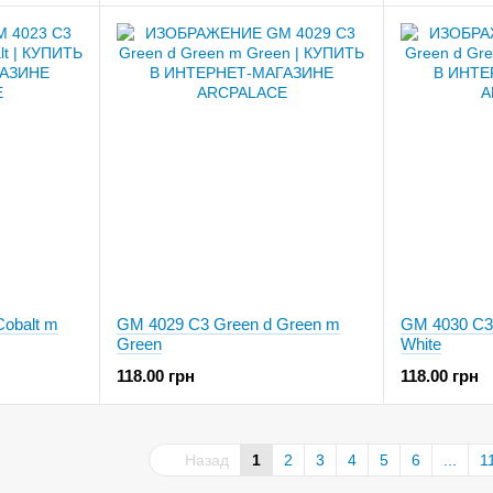
Cobalt m
GM 4029 C3 Green d Green m
GM 4030 C3
Green
White
118.00 грн
118.00 грн
Назад
1
2
3
4
5
6
...
1