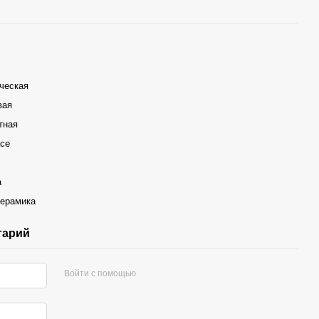
ческая
вая
тная
ace
а
Керамика
тарий
Войти с помощью