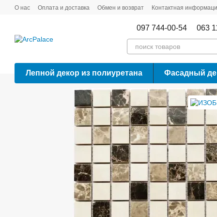
Перейти к основному контенту
О нас
Оплата и доставка
Обмен и возврат
Контактная информац
097 744-00-54
063 1
Лепной декор из полиуретана
Фасадный де