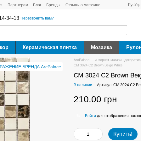
Рус
Укр
ия
Партнерам
Блог
Бренды
Отзывы о магазине
14-34-13
Перезвонить вам?
кор
Керамическая плитка
Мозаика
Руло
ArcPalace — интернет-магазин декорати
CM 3024 C2 Brown Beige White
CM 3024 C2 Brown Bei
В наличии
Артикул: CM 3024 C2 Br
210.00 грн
Войти
для отображения накопи
%
Купить!