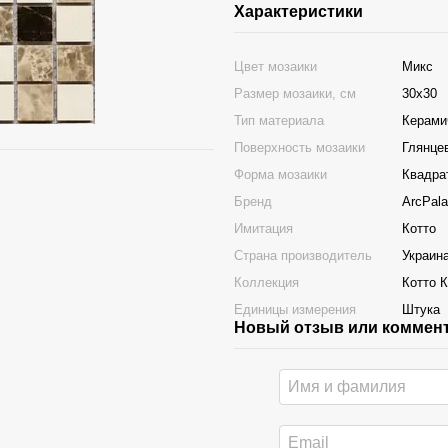
Характеристики
Цвет мозаики
Микс
Размер мозаики, см
30x30
Тип материала
Керами
Поверхность мозаики
Глянце
Форма мозаики
Квадра
Бренд
ArcPal
Имитация
Котто
Страна производитель
Украин
Коллекция
Котто 
Единицы измерения
Штука
Новый отзыв или коммен