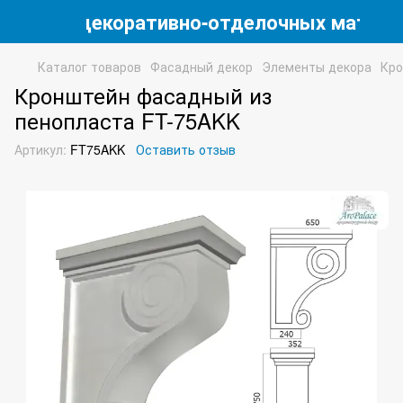
магазин декоративно-отделочных матери
Каталог товаров
Фасадный декор
Элементы декора
Кр
Кронштейн фасадный из
пенопласта FT-75AKK
Артикул:
FT75AKK
Оставить отзыв