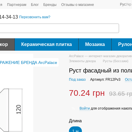
Рус
Укр
ия
Партнерам
Блог
Бренды
Отзывы о магазине
14-34-13
Перезвонить вам?
кор
Керамическая плитка
Мозаика
Руло
ArcPalace — интернет-магазин декорати
Элементы декора
Русты (Боссажи)
Руст фасадный из пол
Под заказ
Артикул: FR12Pv3
Ост
70.24 грн
93.65 г
Войти
для отображения накопи
%
Длина
1 м