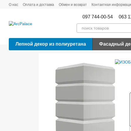
Перейти к основному контенту
О нас
Оплата и доставка
Обмен и возврат
Контактная информац
097 744-00-54
063 1
Лепной декор из полиуретана
Фасадный де