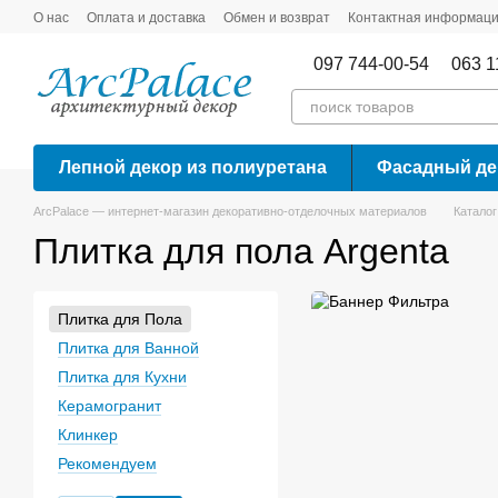
Перейти к основному контенту
О нас
Оплата и доставка
Обмен и возврат
Контактная информац
097 744-00-54
063 1
Лепной декор из полиуретана
Фасадный де
ArcPalace — интернет-магазин декоративно-отделочных материалов
Каталог
Плитка для пола Argenta
Плитка для Пола
Плитка для Ванной
Плитка для Кухни
Керамогранит
Клинкер
Рекомендуем