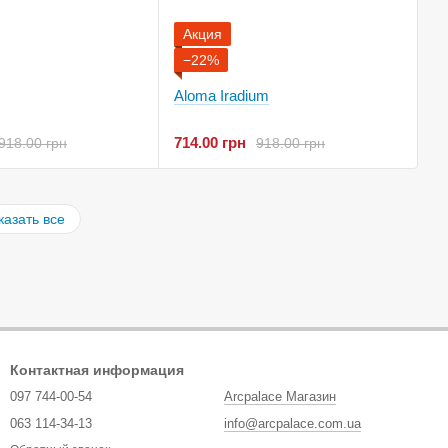
Акция
−22%
Aloma Iradium
714.00 грн
918.00 грн
918.00 грн
казать все
Контактная информация
097 744-00-54
Arcpalace Магазин
063 114-34-13
info@arcpalace.com.ua