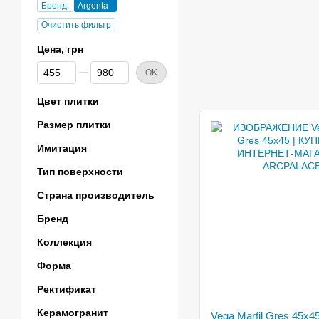
Бренд:
Argenta
Очистить фильтр
Цена, грн
От Цена, грн
До Цена, грн
OK
Цвет плитки
Размер плитки
Имитация
Тип поверхности
Страна производитель
Бренд
Коллекция
Форма
Ректификат
Керамогранит
Vega Marfil Gres 45x4