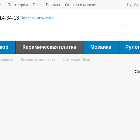
Рус
Укр
ия
Партнерам
Блог
Бренды
Отзывы о магазине
14-34-13
Перезвонить вам?
кор
Керамическая плитка
Мозаика
Руло
 товаров
Керамическая плитка
Плитка для Пола
Со