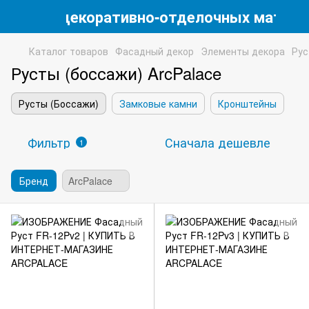
магазин декоративно-отделочных матери
Каталог товаров
Фасадный декор
Элементы декора
Рус
Русты (боссажи) ArcPalace
Русты (Боссажи)
Замковые камни
Кронштейны
Фильтр
Сначала дешевле
1
Бренд
ArcPalace