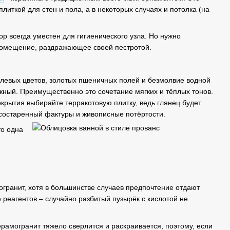
литкой для стен и пола, а в некоторых случаях и потолка (на
р всегда уместен для гигиенического узла. Но нужно
 помещение, раздражающее своей пестротой.
полевых цветов, золотых пшеничных полей и безмолвие водной
ложный. Преимущественно это сочетание мягких и тёплых тонов.
крытия выбирайте терракотовую плитку, ведь глянец будет
, состаренный фактуры и живописные потёртости.
то одна
гранит, хотя в большинстве случаев предпочтение отдают
реагентов – случайно разбитый пузырёк с кислотой не
ерамогранит тяжело сверлится и раскраивается, поэтому, если