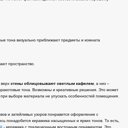
ные тона визуально приближают предметы и комната
ают пространство.
 верх
стены облицовывают светлым кафелем
, а низ –
рракотовые тона. Возможны и креативные решения. Это может
е при выборе материала не упускать особенностей помещения.
ивов и затейливых узоров понравится оформление с
есь понадобится керамика насыщенных и ярких тонов. То есть,
ой
- керамика с традиционным восточным орнаментом. Это