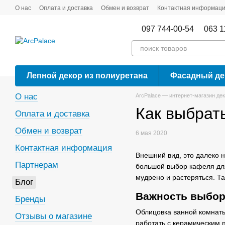
Перейти к основному контенту
О нас
Оплата и доставка
Обмен и возврат
Контактная информац
097 744-00-54
063 1
Лепной декор из полиуретана
Фасадный де
О нас
ArcPalace — интернет-магазин де
Как выбрат
Оплата и доставка
Обмен и возврат
6 мая 2020
Контактная информация
Внешний вид, это далеко 
Партнерам
большой выбор кафеля для
мудрено и растеряться. Т
Блог
Важность выбор
Бренды
Облицовка ванной комна
Отзывы о магазине
работать с керамическим 