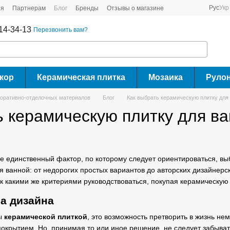
Рус
Укр
ия
Партнерам
Блог
Бренды
Отзывы о магазине
14-34-13
Перезвонить вам?
кор
Керамическая плитка
Мозаика
Руло
коративно-отделочных материалов
Блог
Как выбрать керамическую плитку для
ь керамическую плитку для в
не единственный фактор, по которому следует ориентироваться, в
 ванной: от недорогих простых вариантов до авторских дизайнерс
ак какими же критериями руководствоваться, покупая керамическую
а дизайна
ты
керамической плиткой
, это возможность претворить в жизнь н
покрытием. Но, принимая то или иное решение, не следует забыват