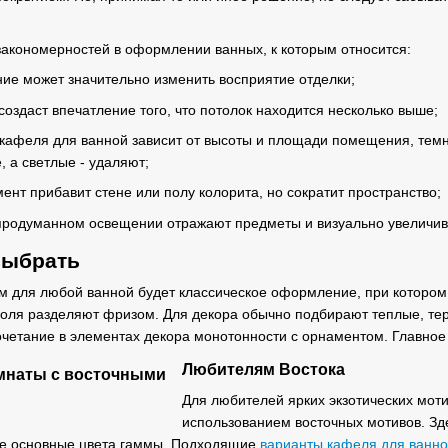
закономерностей в оформлении ванных, к которым относится:
ие может значительно изменить восприятие отделки;
создаст впечатление того, что потолок находится несколько выше;
 кафеля для ванной зависит от высоты и площади помещения, тем
 а светлые - удаляют;
ент прибавит стене или полу колорита, но сократит пространство;
 продуманном освещении отражают предметы и визуально увеличив
выбрать
 для любой ванной будет классическое оформление, при котором
оля разделяют фризом. Для декора обычно подбирают теплые, те
 сочетание в элементах декора монотонности с орнаментом. Главно
Любителям Востока
Для любителей ярких экзотических мот
использованием восточных мотивов. Зд
ые основные цвета гаммы. Подходящие
варианты кафеля для ванн