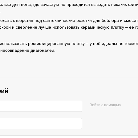
 только для пола, где зачастую не приходится выводить никаких фит
.
делать отверстия под сантехнические розетки для бойлера и смеси
крой и сверление лучше использовать керамическую плитку – её г
 использовать ректифицированную плитку – у неё идеальная геоме
ь несовпадение диагоналей.
рий
Войти с помощью