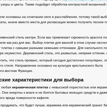
узоры и цветы. Также подойдет обработка контрастной мозаичной п
ле основаны на сочетании неги и расслабления, потому такой выбо
аты, иначе вместо места для релаксации можно получить тесное
ревенский стиль кантри. Если вас привлекает скромность красота 
стиле как раз для вас. Выбор плитки для ванной в этом случае нес
т плитка с самыми разными нежными оттенками. Для напольного по
ере неуместно. Деревенский стиль, это размытые, неяркие оттенки
тить, что стиль прованс, который сегодня достаточно популярен, э
го стиля. Направление основано на культуре крестьянского быта
го-востоке Франции.
ские характеристики для выбора
т любая
керамическая плитка
с невысокой пористостью или керамо
 Они инертны к влаге и не боятся бытовых моющих средств и даже 
ого вреда поверхности кафеля.
продумать, что будет лучше, керамика или керамический гранит. К