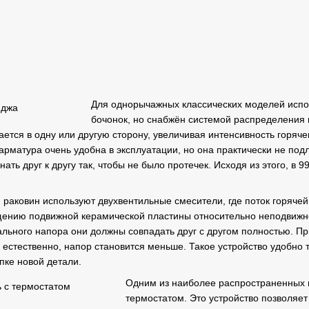
Для однорычажных классических моделей испо
бочонок, но снабжён системой распределения в
ается в одну или другую сторону, увеличивая интенсивность горяч
арматура очень удобна в эксплуатации, но она практически не подл
ать друг к другу так, чтобы не было протечек. Исходя из этого, в
 раковин используют двухвентильные смесители, где поток горячей
ению подвижной керамической пластины относительно неподвижной
льного напора они должны совпадать друг с другом полностью. П
, естественно, напор становится меньше. Такое устройство удобно т
упке новой детали.
Одним из наиболее распространенных 
термостатом. Это устройство позволяе