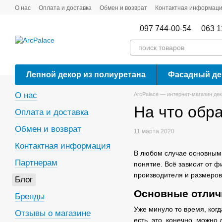
Перейти к основному контенту
О нас
Оплата и доставка
Обмен и возврат
Контактная информац
097 744-00-54
063 1
Лепной декор из полиуретана
Фасадный де
О нас
ArcPalace — интернет-магазин де
На что обр
Оплата и доставка
Обмен и возврат
11 марта 2020
Контактная информация
В любом случае основными
Партнерам
понятие. Всё зависит от 
производителя и размеро
Блог
Основные отлич
Бренды
Уже минуло то время, когд
Отзывы о магазине
есть, это, конечно, можн