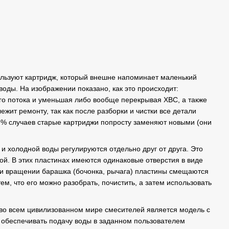
льзуют картридж, который внешне напоминает маленький
оды. На изображении показано, как это происходит:
его потока и уменьшая либо вообще перекрывая ХВС, а также
ежит ремонту, так как после разборки и чистки все детали
 99% случаев старые картриджи попросту заменяют новыми (они
 и холодной воды регулируются отдельно друг от друга. Это
. В этих пластинах имеются одинаковые отверстия в виде
ри вращении барашка (бочонка, рычага) пластины смещаются
ем, что его можно разобрать, почистить, а затем использовать
во всем цивилизованном мире смесителей является модель с
т обеспечивать подачу воды в заданном пользователем