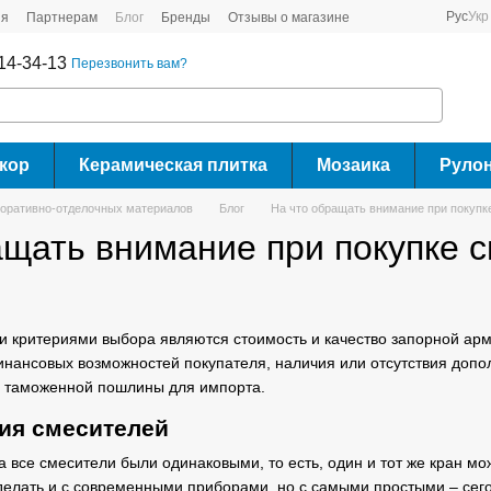
Рус
Укр
ия
Партнерам
Блог
Бренды
Отзывы о магазине
14-34-13
Перезвонить вам?
кор
Керамическая плитка
Мозаика
Руло
коративно-отделочных материалов
Блог
На что обращать внимание при покупк
ащать внимание при покупке 
 критериями выбора являются стоимость и качество запорной арма
финансовых возможностей покупателя, наличия или отсутствия доп
в таможенной пошлины для импорта.
ия смесителей
а все смесители были одинаковыми, то есть, один и тот же кран м
о делать и с современными приборами, но с самыми простыми – се