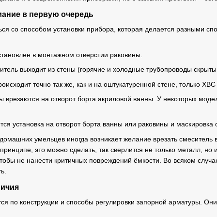
мание в первую очередь
ся со способом установки прибора, которая делается разными сп
становлен в монтажном отверстии раковины.
итель выходит из стены (горячие и холодные трубопроводы скрыты
исходит точно так же, как и на оштукатуренной стене, только ХВС 
ы врезаются на отворот борта акриловой ванны. У некоторых мод
тся установка на отворот борта ванны или раковины и маскировка
домашних умельцев иногда возникает желание врезать смеситель в 
принципе, это можно сделать, так сверлится не только металл, но и
чтобы не нанести критичных повреждений ёмкости. Во всяком случ
ь.
личия
ся по конструкции и способы регулировки запорной арматуры. Они