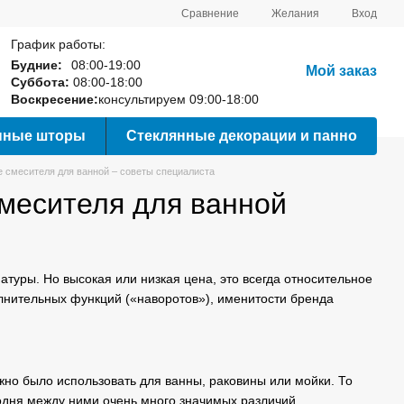
Сравнение
Желания
Вход
График работы:
Будние:
08:00-19:00
Мой заказ
Суббота:
08:00-18:00
Воскресение:
консультируем 09:00-18:00
нные шторы
Стеклянные декорации и панно
е смесителя для ванной – советы специалиста
смесителя для ванной
туры. Но высокая или низкая цена, это всегда относительное
олнительных функций («наворотов»), именитости бренда
ожно было использовать для ванны, раковины или мойки. То
годня между ними очень много значимых различий.