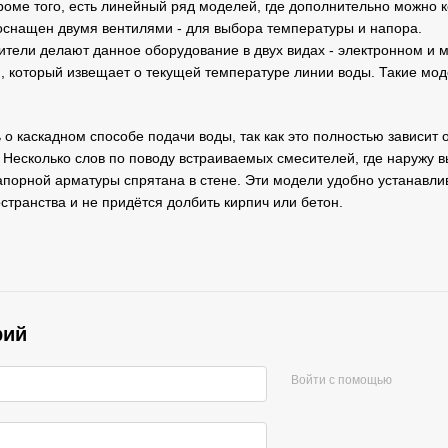
оме того, есть линейный ряд моделей, где дополнительно можно к
оснащен двумя вентилями - для выбора температуры и напора.
тели делают данное оборудование в двух видах - электронном и 
который извещает о текущей температуре линии воды. Такие мод
ь о каскадном способе подачи воды, так как это полностью зависит
 Несколько слов по поводу встраиваемых смесителей, где наружу в
апорной арматуры спрятана в стене. Эти модели удобно устанавлив
странства и не придётся долбить кирпич или бетон.
рий
Войти с помощью